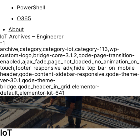
PowerShell
O365
About
IoT Archives – Engineerer
-1
archive,category,category-iot,category-113,wp-
custom-logo,bridge-core-3.1.2,qode-page-transition-
enabled,ajax_fade,page_not_loaded,,no_animation_on_
touch,footer_responsive_adv,hide_top_bar_on_mobile_
header,qode-content-sidebar-responsive,qode-theme-
ver-30.1,qode-theme-
bridge,qode_header_in_grid,elementor-
default,elementor-kit-641
IoT