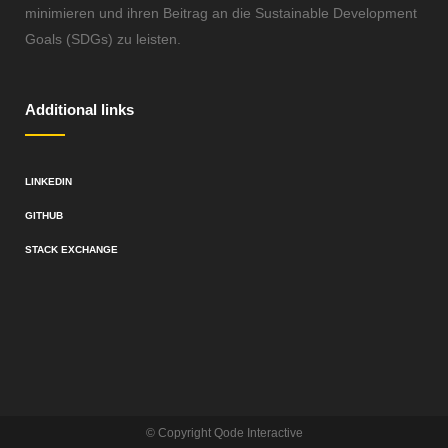
minimieren und ihren Beitrag an die Sustainable Development
Goals (SDGs) zu leisten.
Additional links
LINKEDIN
GITHUB
STACK EXCHANGE
© Copyright
Qode Interactive