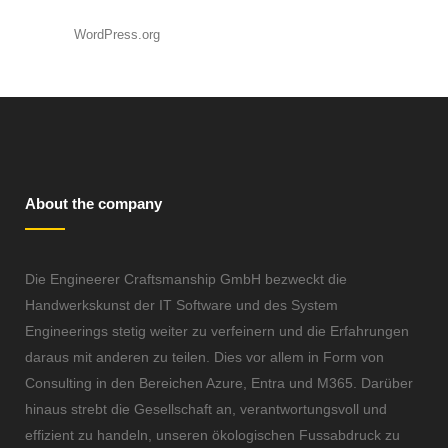
WordPress.org
About the company
Die Engineerer Craftsmanship GmbH bezweckt die
Handwerkskunst der IT Software und des System
Engineerings stetig weiter zu verfeinern und die Erfahrungen
daraus mit anderen zu teilen. Dies vor allem in Form von
Consulting in den Bereichen Azure, Entra und M365. Darüber
hinaus strebt die Gesellschaft an, verantwortungsvoll und
effizient zu handeln, unseren ökologischen Fussabdruck zu