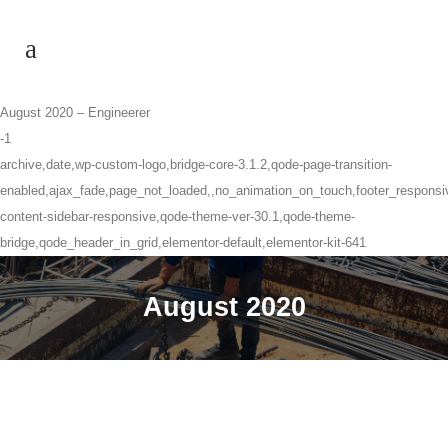
August 2020 – Engineerer
-1
archive,date,wp-custom-logo,bridge-core-3.1.2,qode-page-transition-
enabled,ajax_fade,page_not_loaded,,no_animation_on_touch,footer_respons
content-sidebar-responsive,qode-theme-ver-30.1,qode-theme-
bridge,qode_header_in_grid,elementor-default,elementor-kit-641
August 2020